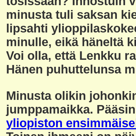
tosissaan? Innostuin v
minusta tuli saksan kie
lipsahti ylioppilaskoke
minulle, eikä häneltä k
Voi olla, että Lenkku r
Hänen puhuttelunsa mu
Minusta olikin johonkin
jumppamaikka. Pääsin
yliopiston ensimmäisel