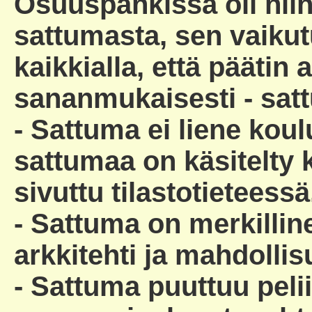
Osuuspankissa oli niin
sattumasta, sen vaikut
kaikkialla, että päätin 
sananmukaisesti - satt
- Sattuma ei liene koulu
sattumaa on käsitelty 
sivuttu tilastotieteessä
- Sattuma on merkilline
arkkitehti ja mahdolli
- Sattuma puuttuu pelii