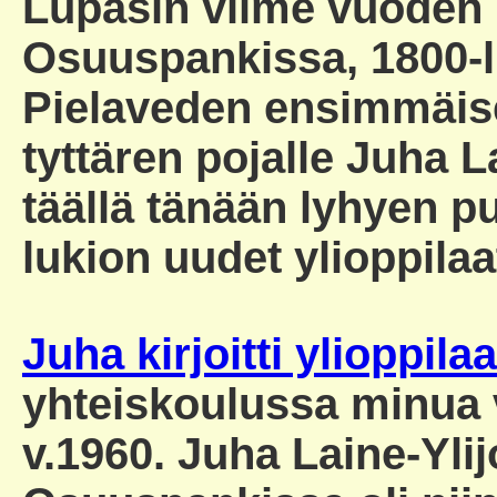
Lupasin viime vuoden
Osuuspankissa, 1800-l
Pielaveden ensimmäis
tyttären pojalle Juha La
täällä tänään lyhyen p
lukion uudet ylioppilaa
Juha kirjoitti ylioppila
yhteiskoulussa minua 
v.1960. Juha Laine-Yl