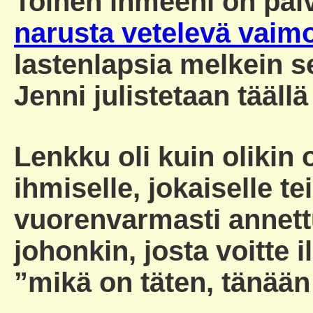
Toinen ihmeeni on päi
narusta vetelevä vaim
lastenlapsia melkein s
Jenni julistetaan täällä
Lenkku oli kuin olikin 
ihmiselle, jokaiselle te
vuorenvarmasti annett
johonkin, josta voitte i
”mikä on täten, tänään 