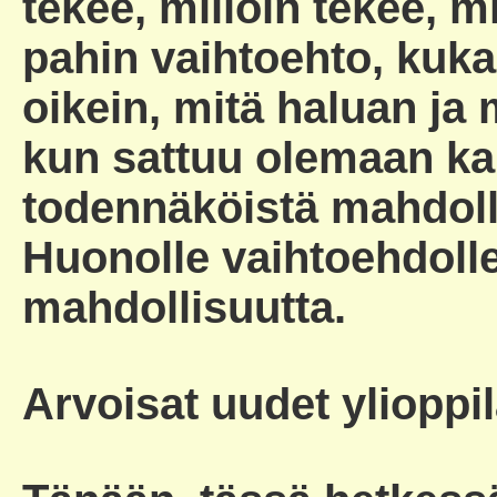
tekee, milloin tekee, m
pahin vaihtoehto, kuk
oikein, mitä haluan ja 
kun sattuu olemaan kak
todennäköistä mahdoll
Huonolle vaihtoehdolle
mahdollisuutta.
Arvoisat uudet ylioppil