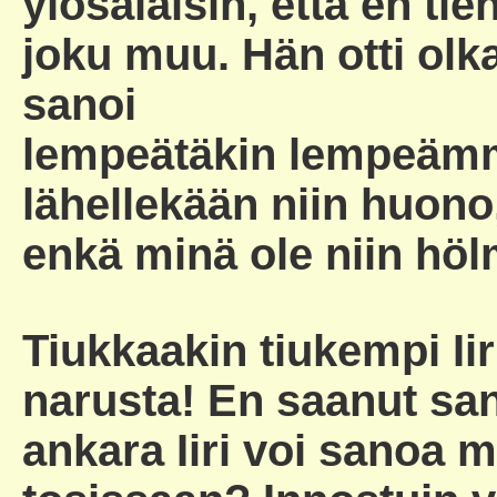
ylösalaisin, että en tie
joku muu. Hän otti olka
sanoi
lempeätäkin lempeämmin
lähellekään niin huon
enkä minä ole niin hölm
Tiukkaakin tiukempi Iir
narusta! En saanut sa
ankara Iiri voi sanoa m