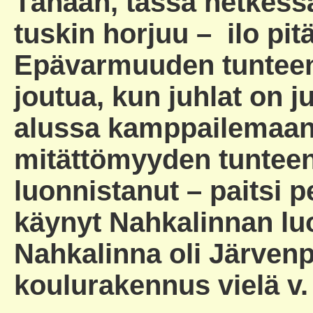
Tänään, tässä hetkess
tuskin horjuu – ilo pitä
Epävarmuuden tunteen 
joutua, kun juhlat on ju
alussa kamppailemaan
mitättömyyden tunteen
luonnistanut – paitsi p
käynyt Nahkalinnan lu
Nahkalinna oli Järven
koulurakennus vielä v.