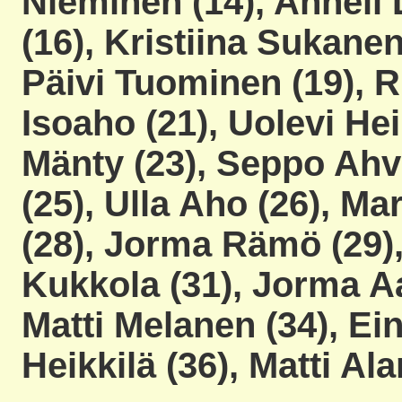
Nieminen (14
), Anneli
(16
), Kristiina Sukanen
Päivi Tuominen (19
), 
Isoaho (21
), Uolevi He
Mänty (23
), Seppo Ahv
(25
), Ulla Aho (26
), Ma
(28
), Jorma Rämö (29
)
Kukkola (31
), Jorma A
Matti Melanen (34
), Ei
Heikkilä (36
), Matti Al