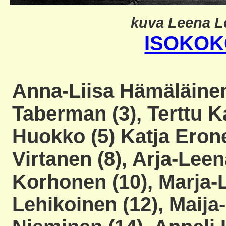
kuva Leena L
ISOKOK
Anna-Liisa Hämäläinen
Taberman (3), Terttu K
Huokko (5) Katja Eron
Virtanen (8
), Arja-Lee
Korhonen (10
), Marja-
Lehikoinen (12
), Maija