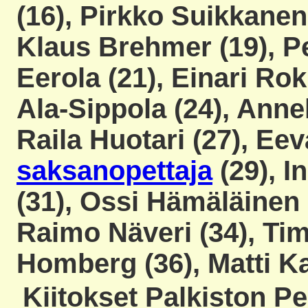
(16), Pirkko Suikkanen 
Klaus Brehmer (19), Pe
Eerola (21), Einari Rokk
Ala-Sippola (24), Annel
Raila Huotari (27), Eev
saksanopettaja
(29), I
(31), Ossi Hämäläinen 
Raimo Näveri (34), Tim
Homberg (36), Matti Ka
Kiitokset Palkiston Pe