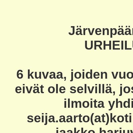
Järvenpää
URHEIL
6 kuvaa, joiden vu
eivät ole selvillä, jo
ilmoita yhd
seija.aarto(at)koti
jaakko.harju