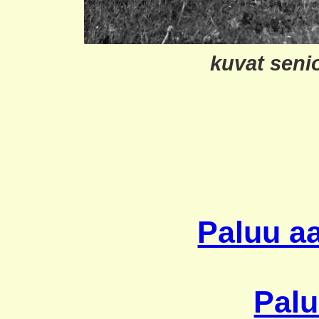
kuvat seni
Paluu aa
Palu