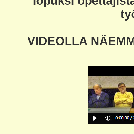
lopuksi opettajist
ty
VIDEOLLA NÄEMM