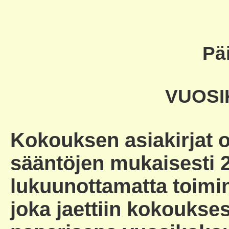
Pä
VUOSI
Kokouksen asiakirjat ol
sääntöjen mukaisesti 
lukuunottamatta toimi
joka jaettiin kokoukses