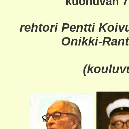
'kuohuvan 70
rehtori Pentti Koiv
Onikki-Rant
(kouluv