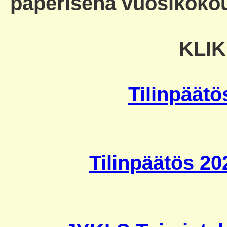
paperisena vuosikokou
KLIK
Tilinpäätö
Tilinpäätös 202