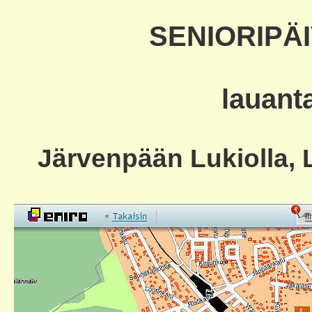
SENIORIPÄ
lauant
Järvenpään Lukiolla, 