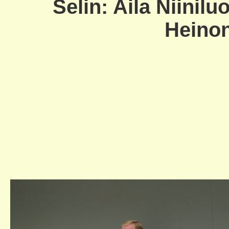
Selin: Aila Niinilu
Heinon