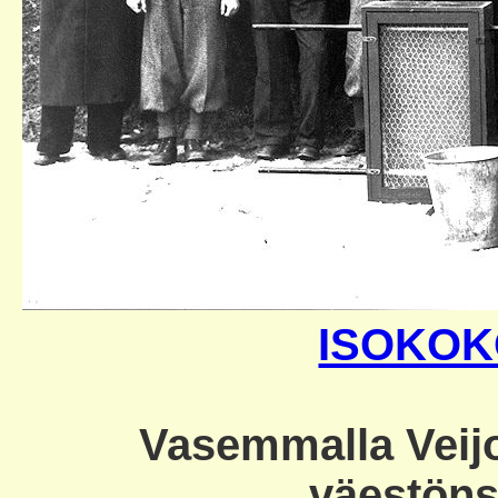
ISOKOK
Vasemmalla Veijo
väestöns