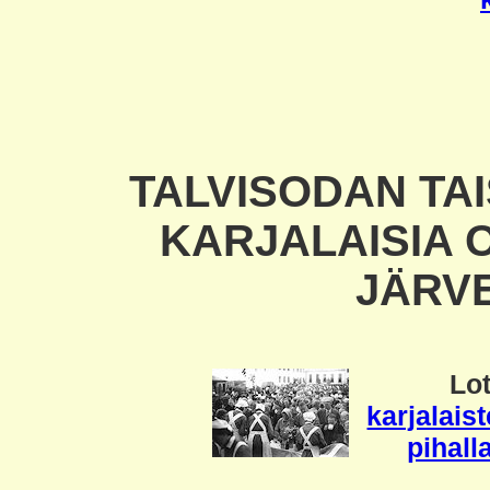
TALVISODAN TA
KARJALAISIA 
JÄRV
Lot
karjalais
pihal