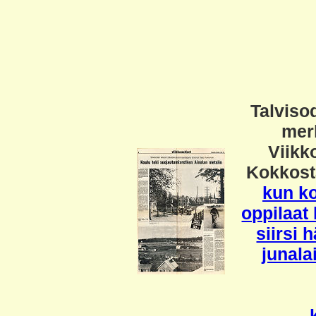
Talviso
mer
Viikko
Kokkos
kun ko
oppilaat 
siirsi 
junala