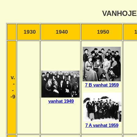
VANHOJE
1930
1940
1950
v.
-
7 B vanhat 1959
-
-9
vanhat 1949
7 A vanhat 1959