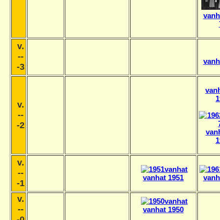
vanh
v.
--
vanh
-3
vanh
1
v.
--
-2
vanh
1
v.
--
vanhat 1951
vanh
-1
v.
--
vanhat 1950
-0