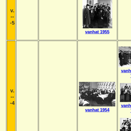
v.
--
-5
vanhat 1955
vanh
v.
--
-4
vanh
vanhat 1954