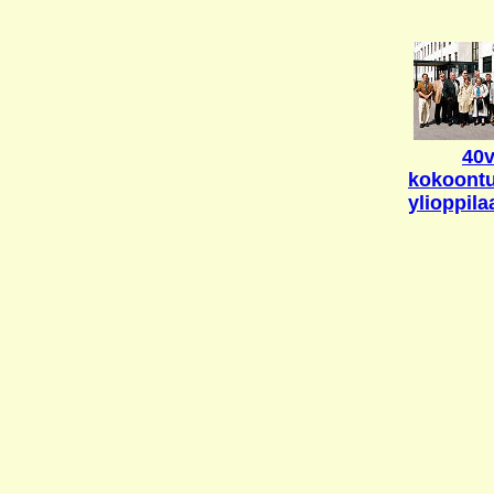
40v
kokoont
ylioppila