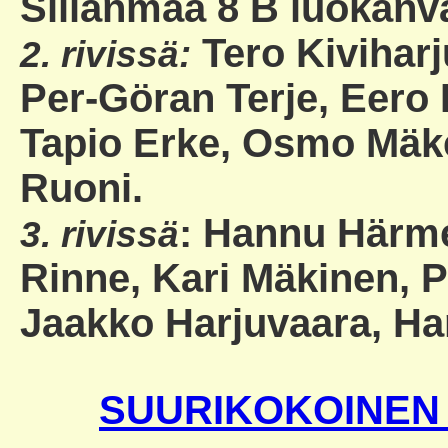
Sillanmaa 8 B luokanva
Tero Kiviharj
2. rivissä:
Per-Göran Terje, Eero 
Tapio Erke, Osmo Mäke
Ruoni.
: Hannu Härm
3. rivi
s
sä
Rinne, Kari Mäkinen, 
Jaakko Harjuvaara, Ha
SUURIKOKOINEN pd