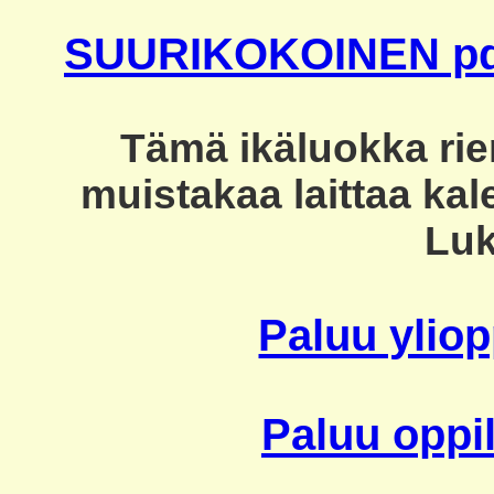
SUURIKOKOINEN pdf
Tämä ikäluokka rie
muistakaa laittaa kal
Luk
Paluu yliop
Paluu oppil