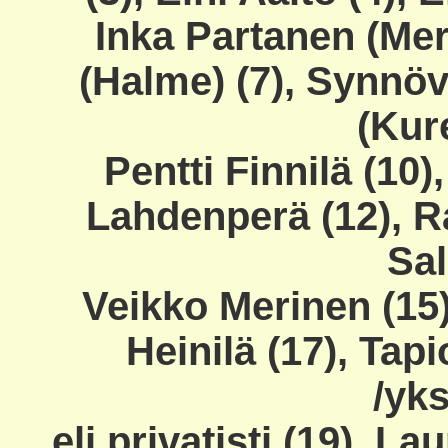
Inka Partanen (Mer
(Halme) (7), Synnöv
(Kur
Pentti Finnilä (10)
Lahdenperä (12), R
Sal
Veikko Merinen (15),
Heinilä (17), Tapi
/yks
eli privatisti (19), L