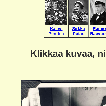
Kalevi
Sirkka
Raimo
Penttilä
Petas
Raevuo
Klikkaa kuvaa, n