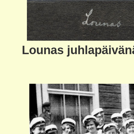
Lounas juhlapäivän