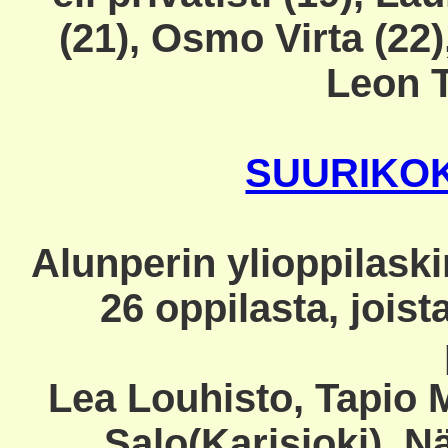
(21), Osmo Virta (22),
Leon T
SUURIKOKO
Alunperin ylioppilaskir
26 oppilasta, joist
Lea Louhisto, Tapio M
Salo(Karisjoki). Nä