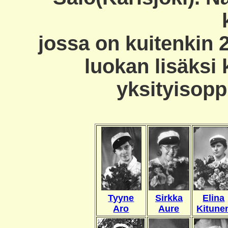
jossa on kuitenkin 
luokan lisäksi k
yksityisoppi
Tyyne
Sirkka
Elina
Aro
Aure
Kitune