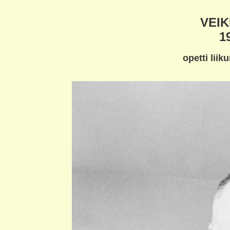
VEI
1
opetti liik