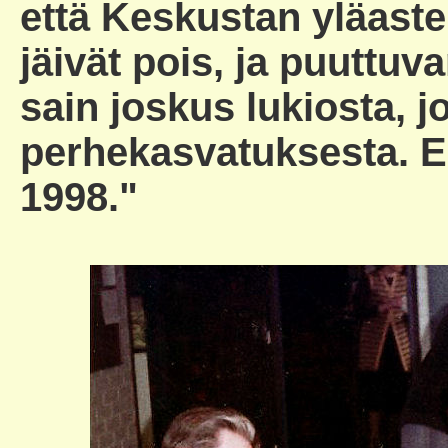
että Keskustan yläastei
jäivät pois, ja puuttu
sain joskus lukiosta, 
perhekasvatuksesta. El
1998."