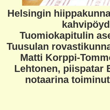
Helsingin hiippakunn
kahvipöyd
Tuomiokapitulin ases
Tuusulan rovastikunna
Matti Korppi-Tomm
Lehtonen, piispatar 
notaarina toiminut