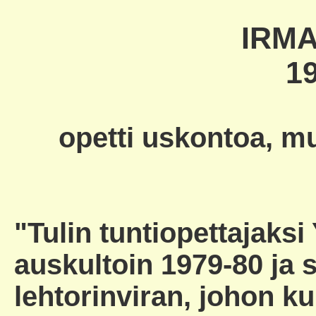
IRM
19
opetti uskontoa, m
"Tulin tuntiopettajaks
auskultoin 1979-80 ja 
lehtorinviran, johon k