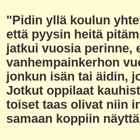
"Pidin yllä koulun yht
että pyysin heitä pitä
jatkui vuosia perinne, e
vanhempainkerhon vuor
jonkun isän tai äidin,
Jotkut oppilaat kauhis
toiset taas olivat niin 
samaan koppiin näyttäm