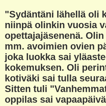
"Sydäntäni lähellä oli 
niinpä olinkin vuosia
opettajajäsenenä. Olin
mm. avoimien ovien päi
joka luokka sai yläaste
kokemuksen. Oli perint
kotiväki sai tulla seur
Sitten tuli "Vanhemmat 
oppilas sai vapaapäivän