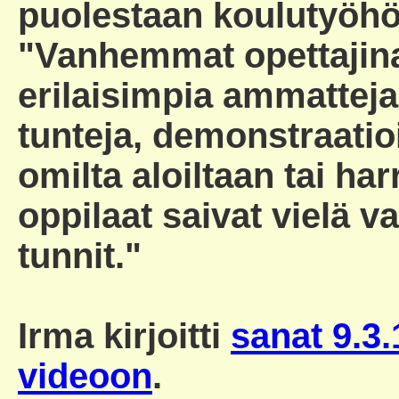
puolestaan koulutyöhön
"Vanhemmat opettajina
erilaisimpia ammattej
tunteja, demonstraatioi
omilta aloiltaan tai ha
oppilaat saivat vielä va
tunnit."
Irma kirjoitti
sanat 9.3
videoon
.