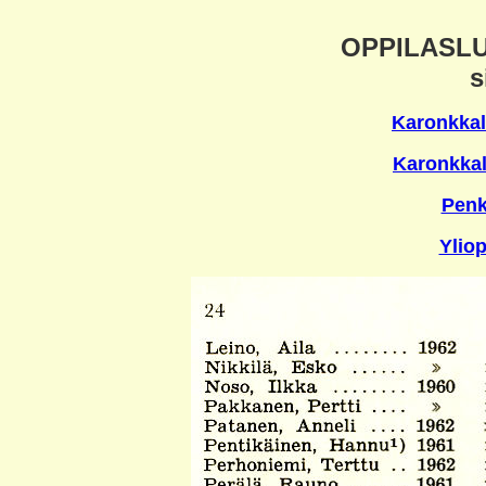
OPPILASLU
s
Karonkkala
Karonkkal
Penk
Ylio